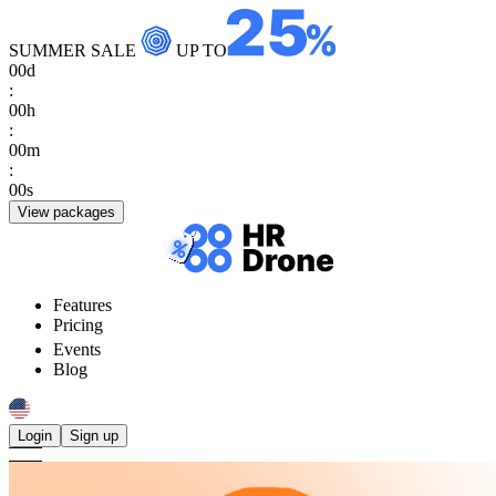
SUMMER SALE
UP TO
00
d
:
00
h
:
00
m
:
00
s
View packages
Features
Pricing
Events
Blog
Login
Sign up