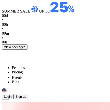
SUMMER SALE
UP TO
00
d
:
00
h
:
00
m
:
00
s
View packages
Features
Pricing
Events
Blog
Login
Sign up