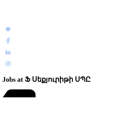
Jobs at Ֆ Սեքյուրիթի ՍՊԸ