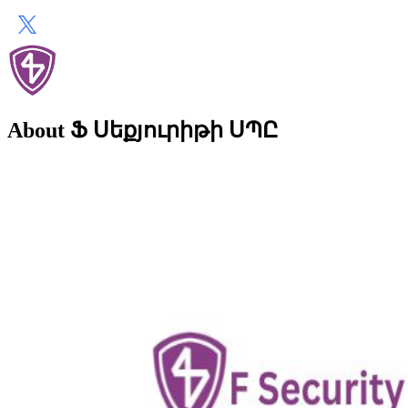
About Ֆ Սեքյուրիթի ՍՊԸ