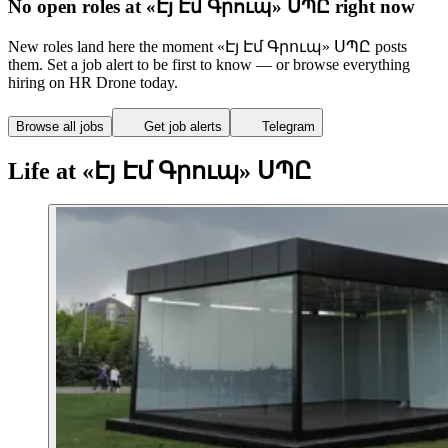
No open roles at «Էյ Էմ Գրուպ» ՍՊԸ right now
New roles land here the moment «Էյ Էմ Գրուպ» ՍՊԸ posts
them. Set a job alert to be first to know — or browse everything
hiring on HR Drone today.
Browse all jobs
Get job alerts
Telegram
Life at «Էյ Էմ Գրուպ» ՍՊԸ