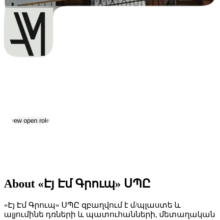
«Էյ Էմ Գրուպ» ՍՊԸ
Jobs & Careers
View open roles
Location:
Yerevan
Size:
51-200
About «Էյ Էմ Գրուպ» ՍՊԸ
«Էյ Էմ Գրուպ» ՍՊԸ զբաղվում է մ/պլաստե և
ալյումինե դռների և պատուհանների, մետաղական