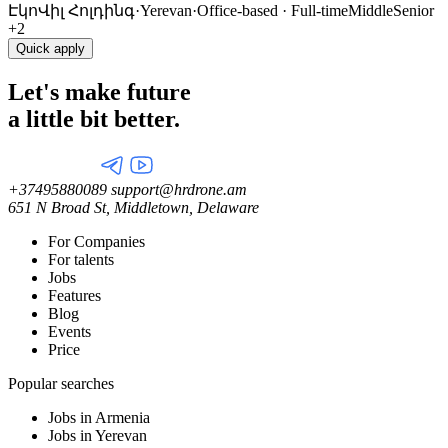
ԷկոՎիլ Հոլդինգ
·
Yerevan
·
Office-based · Full-time
Middle
Senior
+2
Quick apply
Let's make future
a little
bit better.
+37495880089
support@hrdrone.am
651 N Broad St, Middletown, Delaware
For Companies
For talents
Jobs
Features
Blog
Events
Price
Popular searches
Jobs in Armenia
Jobs in Yerevan