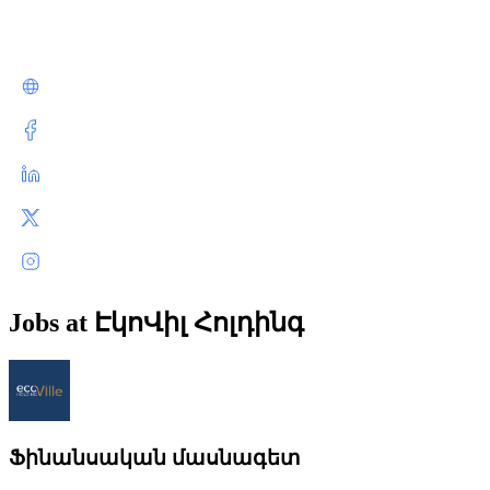
Jobs at ԷկոՎիլ Հոլդինգ
Ֆինանսական մասնագետ