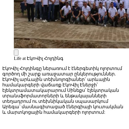
Life at ԷկոՎիլ Հոլդինգ
ԷկոՎիլ Հոլդինգը ներառում է էներգետիկ ոլորտում
գործող մի շարք առաջատար ընկերություններ.
ԷկոՎիլ արևային տեխնոլոգիաներ` արևային
համակարգերի վաճառք ԷկոՎիլ Էներջի՝
էլեկտրամատակարարում Սինեքս՝ էլեկտրական
տրանսֆորմատորների և ենթակայանների
տեղադրում ու տեխնիկական սպասարկում
Արեգա՝ մասնագիտացած էներգիայի կուտակման
և մարտկոցային համակարգերի ոլորտում: