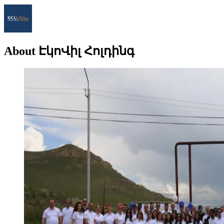
About ԷկոՎիլ Հոլդինգ