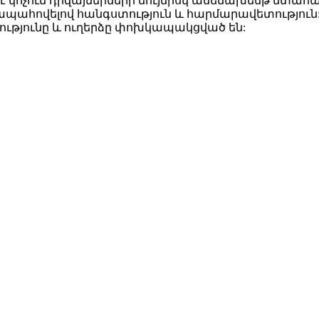
է կոչում դիզայներների նույնիսկ ամենախենթ մտահա
ահովելով հանգստություն և հարմարավետություն: Բ
ւթյունը և ուղերձը փոխկապակցված են: