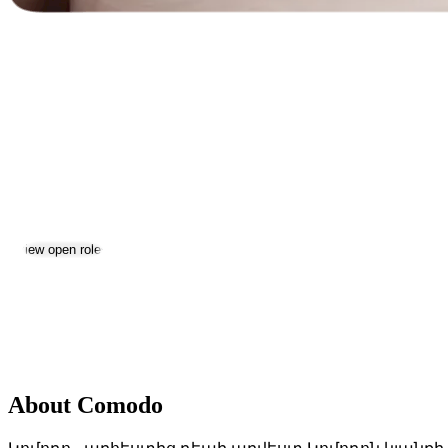
Comodo
Jobs & Careers
Visit website
View open roles
Location:
Yerevan
Size:
11-50
Date established:
2021
About Comodo