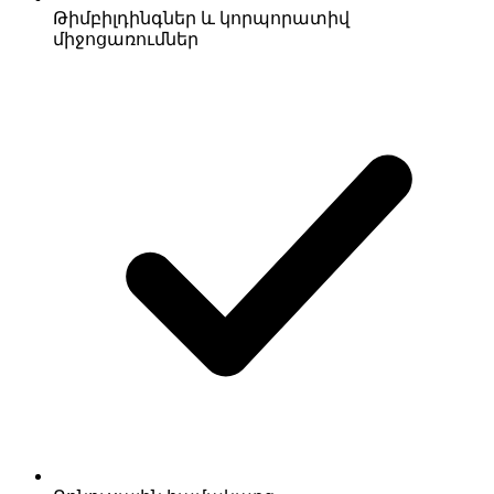
Թիմբիլդինգներ և կորպորատիվ
միջոցառումներ