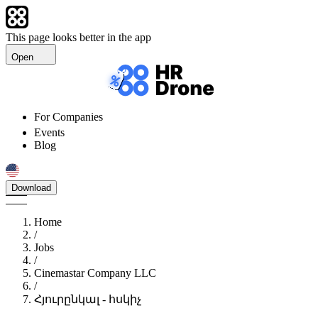
This page looks better in the app
Open
For Companies
Events
Blog
Download
Home
/
Jobs
/
Cinemastar Company LLC
/
Հյուրընկալ - հսկիչ