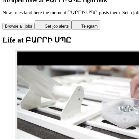
No open roles at ԲԱՐՐԻ ՍՊԸ right now
New roles land here the moment ԲԱՐՐԻ ՍՊԸ posts them. Set a job al
Browse all jobs
Get job alerts
Telegram
Life at ԲԱՐՐԻ ՍՊԸ