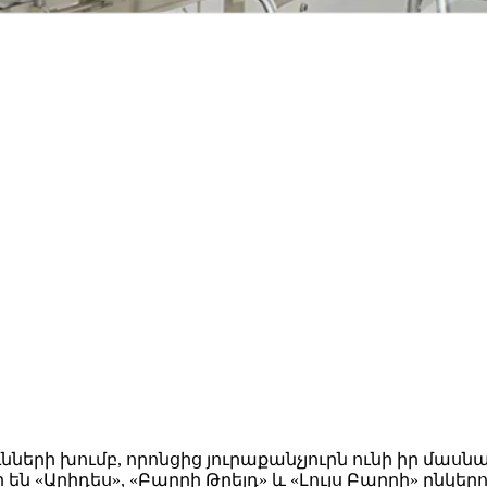
ունների խումբ, որոնցից յուրաքանչյուրն ունի իր մա
ն «Արիդես», «Բարրի Թրեյդ» և «Լույս Բարրի» ընկերու