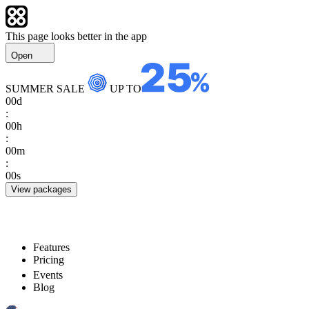
This page looks better in the app
Open
SUMMER SALE
UP TO
00
d
:
00
h
:
00
m
:
00
s
View packages
Features
Pricing
Events
Blog