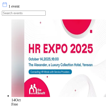
1 event
14
Oct
Free