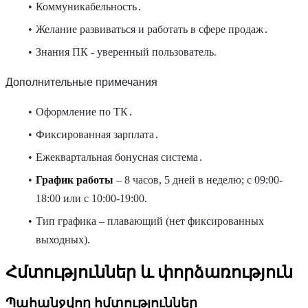
Коммуникабельность․
Желание развиваться и работать в сфере продаж․
Знания ПК - уверенный пользователь.
Дополнительные примечания
Оформление по ТК․
Фиксированная зарплата․
Ежеквартальная бонусная система․
График работы
– 8 часов, 5 дней в неделю; с 09:00-
18:00 или с 10:00-19:00.
Тип графика – плавающий (нет фиксированных
выходных).
Հմտություններ և փորձառություն
Պահանջվող հմտություններ