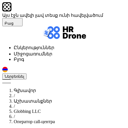
Այս էջն ավելի լավ տեսք ունի հավելվածում
Բաց
Ընկերություններ
Միջոցառումներ
Բլոգ
Ներբեռնել
Գլխավոր
/
Աշխատանքներ
/
Globbing LLC
/
Оператор call-центра