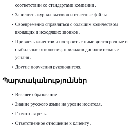
соответствии со стандартами компании․
Заполнять журнал вызовов и отчетные файлы․
Своевременно справляться с большим количеством
входящих и исходящих звонков․
Привлечь клиентов и построить с ними долгосрочные и
стабильные отношения, приложив дополнительные
усилия․
Другие поручения руководителя.
Պարտականություններ
Высшее образование․
Знание русского языка на уровне носителя․
Грамотная речь․
Ответственное отношение к клиенту․