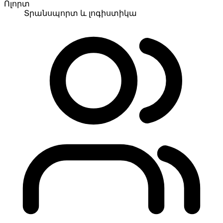
Ոլորտ
Տրանսպորտ և լոգիստիկա