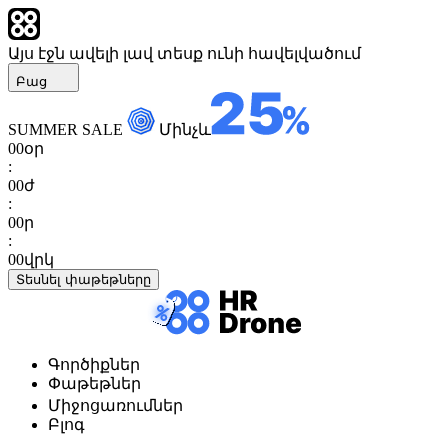
Այս էջն ավելի լավ տեսք ունի հավելվածում
Բաց
SUMMER SALE
Մինչև
00
օր
:
00
ժ
:
00
ր
:
00
վրկ
Տեսնել փաթեթները
Գործիքներ
Փաթեթներ
Միջոցառումներ
Բլոգ