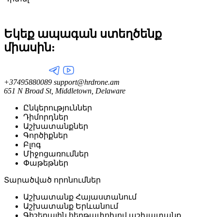
Եկեք ապագան ստեղծենք
միասին:
+37495880089
support@hrdrone.am
651 N Broad St, Middletown, Delaware
Ընկերություններ
Դիմորդներ
Աշխատանքներ
Գործիքներ
Բլոգ
Միջոցառումներ
Փաթեթներ
Տարածված որոնումներ
Աշխատանք Հայաստանում
Աշխատանք Երևանում
Գիշերային հերթափոխով աշխատանք