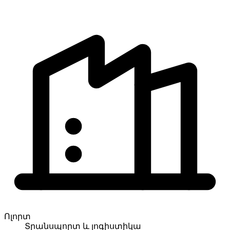
Ոլորտ
Տրանսպորտ և լոգիստիկա