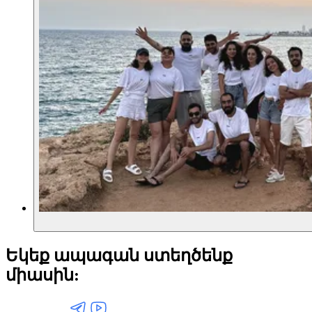
Եկեք ապագան ստեղծենք
միասին: