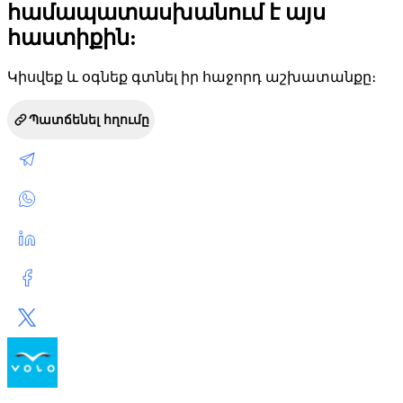
համապատասխանում է այս
հաստիքին:
Կիսվեք և օգնեք գտնել իր հաջորդ աշխատանքը։
Պատճենել հղումը