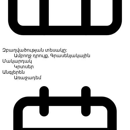
Զբաղվածության տեսակը:
Ամբողջ դրույք, Գրասենյակային
Մակարդակ
Կրտսեր
Անգլերեն
Առաջադեմ