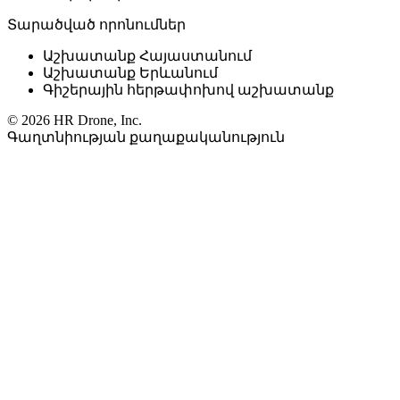
Տարածված որոնումներ
Աշխատանք Հայաստանում
Աշխատանք Երևանում
Գիշերային հերթափոխով աշխատանք
© 2026 HR Drone, Inc.
Գաղտնիության քաղաքականություն