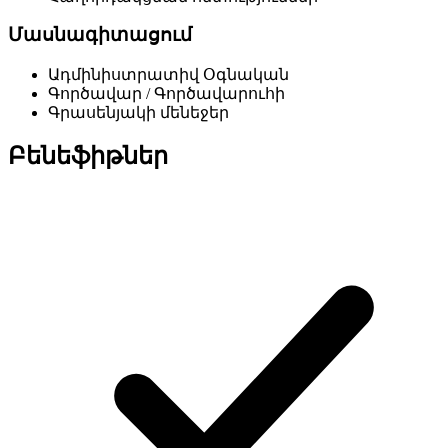
Մասնագիտացում
Ադմինիստրատիվ Օգնական
Գործավար / Գործավարուհի
Գրասենյակի մենեջեր
Բենեֆիթներ