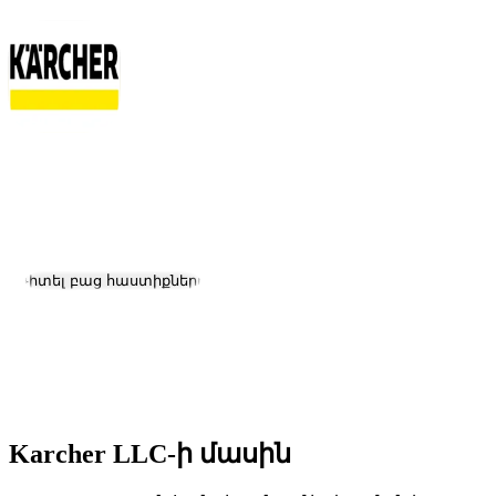
Karcher LLC
Աշխատանք և կարիերա
Այցելել կայք
Դիտել բաց հաստիքները
Գտնվելու վայրը:
Yerevan
Չափ:
11-50
Հիմնադրման ամսաթիվ:
2009
Karcher LLC-ի մասին