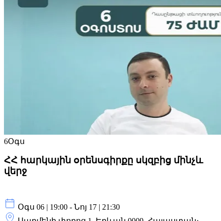
6
Օգս
ՀՀ հարկային օրենսգիրքը սկզբից մինչև
վերջ
Օգս 06 | 19:00 - Նոյ 17 | 21:30
Սարմենի փողոց 1, Երևան 0009, Հայաստան։