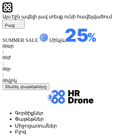
Այս էջն ավելի լավ տեսք ունի հավելվածում
Բաց
SUMMER SALE
Մինչև
00
օր
:
00
ժ
:
00
ր
:
00
վրկ
Տեսնել փաթեթները
Գործիքներ
Փաթեթներ
Միջոցառումներ
Բլոգ