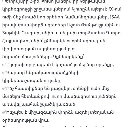
​​Փետրվարի 2-ին Թումո լաբերն իր հերթական
կիբեռզրույցի շրջանակներում հյուրընկալելու է ՀՀ-ում
ուժի մեջ մտած նոր օրենքի համահեղինակներ, ISAA
իրավաբան-փորձագետներ Աշոտ Թանթուշյանին ու
Տաթևիկ Ղազարյանին և անկախ փորձագետ Գևորգ
Հայրապետյանին՝ քննարկելու օրենսդրական
փոփոխության ազդեցությունը ու
նորամուծությունները։ Կքննարկենք՝
​​✅ Ոլորտի որ բացերն է կոչված լուծել նոր օրենքը,
​​✅Կարևոր ենթակառուցվածքների
կիբեռպաշտպանությունը,
​​✅Ինչ հաստիքներ են բացվելու օրենքի ուժի մեջ
մտնելու հետևանքով, ու որ մասնագիտություններն
առավել պահանջված կդառնան,
​​✅Ինչպես է միջազգային փորձն ազդել տեղական
օրենսդրության վրա,