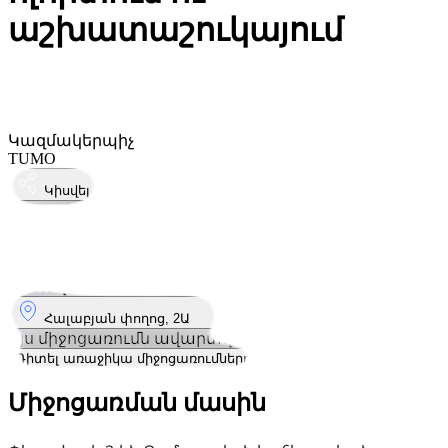
աշխատաշուկայում
Կազմակերպիչ
TUMO
Կիսվել
Կայացել է
2
Փետ
Երկուշաբթի
2 փետրվար 2026 · 19:00 – 20:30
Որտեղ
Հալաբյան փողոց, 2Ա
Այս միջոցառումն ավարտվել է
Դիտել առաջիկա միջոցառումները
Միջոցառման մասին