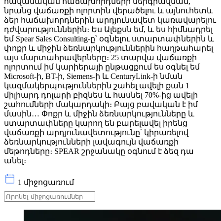
հավանական հաճախորդների ներգրավման,
նրանց վաճառքի ոլորտին վերածելու և այնուհետև
ձեր հաճախորդներին արդյունավետ կառավարելու
դժվարություններին։ Ես Ալեքսն եմ, և ես հիմնադրել
եմ Spear Sales Consulting-ը՝ օգնելու ստարտափներին և
փոքր և միջին ձեռնարկություններին հաղթահարել
այս մարտահրավերները։ 25 տարվա վաճառքի
ոլորտում իմ կարիերայի ընթացքում ես օգնել եմ
Microsoft-ի, BT-ի, Siemens-ի և CenturyLink-ի նման
կազմակերպություններին շահել ավելի քան 1
միլիարդ դոլարի բիզնես և հասնել 70%-ից ավելի
շահումների մակարդակի։ Բայց բավական է իմ
մասին… Փոքր և միջին ձեռնարկությունները և
ստարտափները կարող են բարելավել իրենց
վաճառքի արդյունավետությունը՝ կիրառելով
ձեռնարկությունների լավագույն վաճառքի
մեթոդները։ SPEAR շրջանակը օգնում է ձեզ դա
անել։
1 միջոցառում