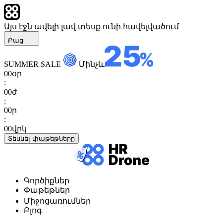
Այս էջն ավելի լավ տեսք ունի հավելվածում
Բաց
SUMMER SALE
Մինչև
00
օր
:
00
ժ
:
00
ր
:
00
վրկ
Տեսնել փաթեթները
Գործիքներ
Փաթեթներ
Միջոցառումներ
Բլոգ