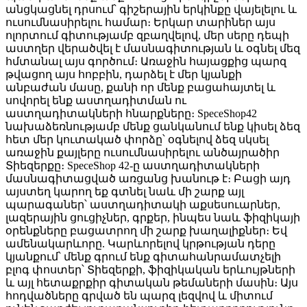
անցկացնել դրսում՝ գիշերային երկինքը վայելելու և
ուսումնասիրելու համար։ Երկար տարիներ այս
ոլորտում գիտությամբ զբաղվելով, մեր սերը դեպի
աստղեր վերածվել է մասնագիտության և օգնել մեզ
հմտանալ այս գործում։ Առաջին հայացքից պարզ
թվացող այս հոբբին, դարձել է մեր կյանքի
անբաժան մասը, քանի որ մենք բացահայտել և
սովորել ենք աստղադիտման ու
աստղադիտակների հնարքները։ SpeceShop42
նախաձեռնությամբ մենք ցանկանում ենք կիսել ձեզ
հետ մեր կուտակած փորձը՝ օգնելով ձեզ սկսել
առաջին քայլերը ուսումնասիրելու անծայրածիր
Տիեզերքը։ SpeceShop 42-ը աստղադիտակների
մասնագիտացված առցանց խանութ է։ Բացի այդ
այստեղ կարող եք գտնել նաև մի շարք այլ
պարագաներ՝ աստղադիտակի աքսեսուարներ,
լազերային ցուցիչներ, գրքեր, ինպես նաև ֆիզիկայի
օրենքները բացատրող մի շարք խաղալիքներ։ Եվ
ամենակարևորը. Կարևորելով կրթության դերը
կյանքում՝ մենք գրում ենք գիտահանրամատչելի
բլոգ փոստեր՝ Տիեզերքի, ֆիզիկական երևույթների
և այլ հետաքրքիր գիտական թեմաների մասին։ Այս
հոդվածները գրված են պարզ լեզվով և միտում