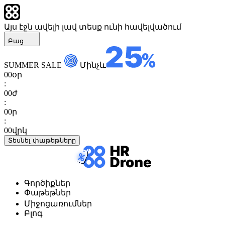
Այս էջն ավելի լավ տեսք ունի հավելվածում
Բաց
SUMMER SALE
Մինչև
00
օր
:
00
ժ
:
00
ր
:
00
վրկ
Տեսնել փաթեթները
Գործիքներ
Փաթեթներ
Միջոցառումներ
Բլոգ