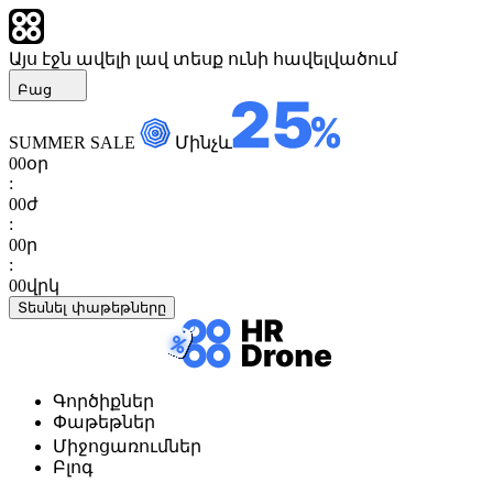
Այս էջն ավելի լավ տեսք ունի հավելվածում
Բաց
SUMMER SALE
Մինչև
00
օր
:
00
ժ
:
00
ր
:
00
վրկ
Տեսնել փաթեթները
Գործիքներ
Փաթեթներ
Միջոցառումներ
Բլոգ