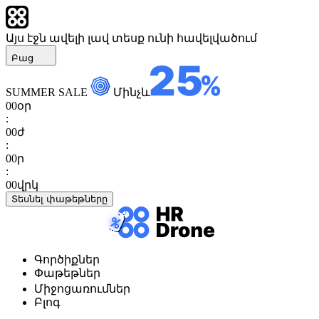
Այս էջն ավելի լավ տեսք ունի հավելվածում
Բաց
SUMMER SALE
Մինչև
00
օր
:
00
ժ
:
00
ր
:
00
վրկ
Տեսնել փաթեթները
Գործիքներ
Փաթեթներ
Միջոցառումներ
Բլոգ