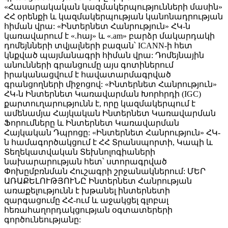
«Հասարակական կազմակերպությունների մասին»
ՀՀ օրենքի և կազմակերպության կանոնադրության
հիման վրա: «Ինտերնետ Հանրություն» ՀԿ-ն
կառավարում է «.հայ» և «.am» բարձր մակարդակի
դոմեյնների տվյալների բազան՝ ICANN-ի հետ
կնքված պայմանագրի հիման վրա: Դոմեյնային
անունների գրանցումը այս գոտիներում
իրականացվում է հավատարմագրված
գրանցողների միջոցով: «Ինտերնետ Հանրություն»
ՀԿ-ն Ինտերնետ Կառավարման Խորհրդի (IGC)
քարտուղարությունն է, որը կազմակերպում է
ամենամյա Հայկական Ինտերնետ Կառավարման
Ֆորումները և Ինտերնետ Կառավարման
Հայկական Դպրոցը: «Ինտերնետ Հանրություն» ՀԿ-
ն համագործակցում է ՀՀ Տրանսպորտի, Կապի և
Տեղեկատվական Տեխնոլոգիաների
նախարարության հետ՝ ստորագրված
Փոխըմբռնման Հուշագրի շրջանակներում: ՄԵՐ
ԱՌԱՔԵԼՈՒԹՅՈՒՆԸ Ինտերնետ Հանրության
առաքելությունն է խթանել ինտերնետի
զարգացումը ՀՀ-ում և աջակցել գլոբալ
հեռահաղորդակցության օգտատերերի
գործունեությանը: