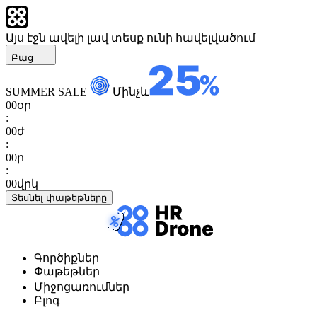
Այս էջն ավելի լավ տեսք ունի հավելվածում
Բաց
SUMMER SALE
Մինչև
00
օր
:
00
ժ
:
00
ր
:
00
վրկ
Տեսնել փաթեթները
Գործիքներ
Փաթեթներ
Միջոցառումներ
Բլոգ