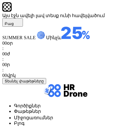
Այս էջն ավելի լավ տեսք ունի հավելվածում
Բաց
SUMMER SALE
Մինչև
00
օր
:
00
ժ
:
00
ր
:
00
վրկ
Տեսնել փաթեթները
Գործիքներ
Փաթեթներ
Միջոցառումներ
Բլոգ