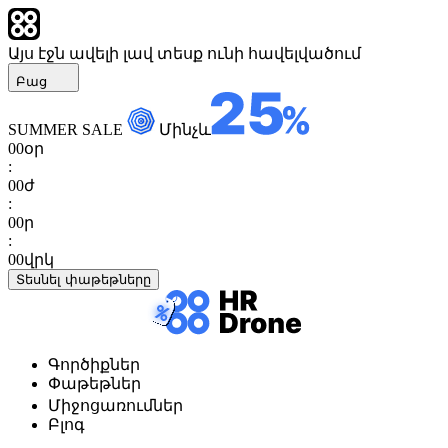
Այս էջն ավելի լավ տեսք ունի հավելվածում
Բաց
SUMMER SALE
Մինչև
00
օր
:
00
ժ
:
00
ր
:
00
վրկ
Տեսնել փաթեթները
Գործիքներ
Փաթեթներ
Միջոցառումներ
Բլոգ