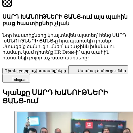
ՍԱՐԴ ԽԱՆՈՒԹՆԵՐԻ ՑԱՆՑ-ում այս պահին
բաց հաստիքներ չկան
Նոր հաստիքները կհայտնվեն այստեղ՝ հենց ՍԱՐԴ
ԽԱՆՈՒԹՆԵՐԻ ՑԱՆՑ-ը հրապարակի դրանք։
Ստացե՛ք ծանուցումներ՝ առաջինն իմանալու
համար, կամ դիտե՛ք HR Drone-ի՝ այս պահին
հասանելի բոլոր աշխատանքները։
Դիտել բոլոր աշխատանքները
Ստանալ ծանուցումներ
Telegram
Կյանքը ՍԱՐԴ ԽԱՆՈՒԹՆԵՐԻ
ՑԱՆՑ-ում