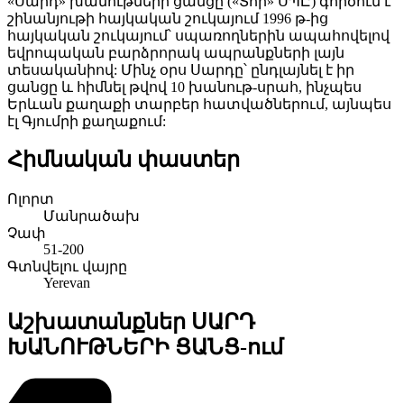
«Սարդ» խանութների ցանցը («Տոր» ՍՊԸ) գործում է
շինանյութի հայկական շուկայում 1996 թ-ից
հայկական շուկայում՝ սպառողներին ապահովելով
եվրոպական բարձրորակ ապրանքների լայն
տեսականիով: Մինչ օրս Սարդը՝ ընդլայնել է իր
ցանցը և հիմնել թվով 10 խանութ-սրահ, ինչպես
Երևան քաղաքի տարբեր հատվածներում, այնպես
էլ Գյումրի քաղաքում:
Հիմնական փաստեր
Ոլորտ
Մանրածախ
Չափ
51-200
Գտնվելու վայրը
Yerevan
Աշխատանքներ ՍԱՐԴ
ԽԱՆՈՒԹՆԵՐԻ ՑԱՆՑ-ում