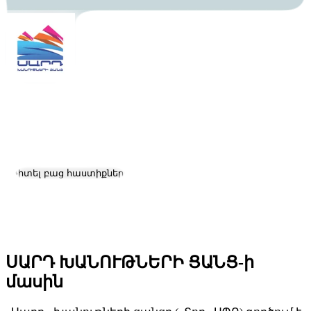
ՍԱՐԴ ԽԱՆՈՒԹՆԵՐԻ ՑԱՆՑ
Աշխատանք և կարիերա
Դիտել բաց հաստիքները
Գտնվելու վայրը:
Yerevan
Չափ:
51-200
ՍԱՐԴ ԽԱՆՈՒԹՆԵՐԻ ՑԱՆՑ-ի
մասին