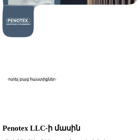
Penotex LLC
Աշխատանք և կարիերա
Այցելել կայք
Դիտել բաց հաստիքները
Գտնվելու վայրը:
Yerevan
Չափ:
51-200
Հիմնադրման ամսաթիվ:
2012
Penotex LLC-ի մասին