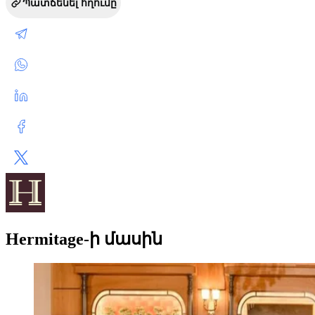
Պատճենել հղումը
Hermitage-ի մասին