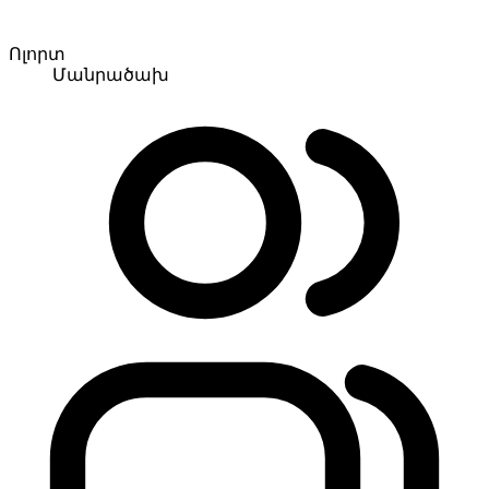
Ոլորտ
Մանրածախ