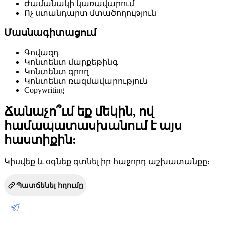
Ժամանակի կառավարում
Ոչ ստանդարտ մտածողություն
Մասնագիտացում
Գովազդ
Կոնտենտ մարքեթինգ
Կոնտենտ գրող
Կոնտենտ ռազմավարություն
Copywriting
Ճանաչո՞ւմ եք մեկին, ով
համապատասխանում է այս
հաստիքին:
Կիսվեք և օգնեք գտնել իր հաջորդ աշխատանքը։
Պատճենել հղումը