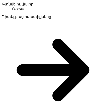
Գտնվելու վայրը
Yerevan
Դիտել բաց հաստիքները