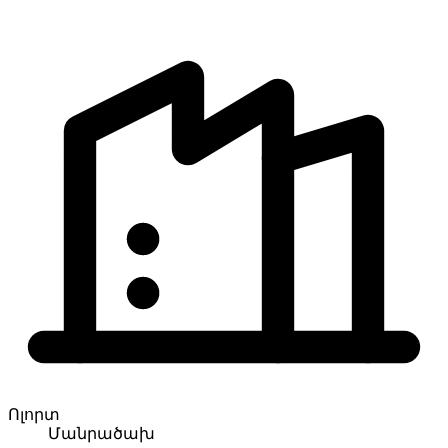
Ոլորտ
Մանրածախ