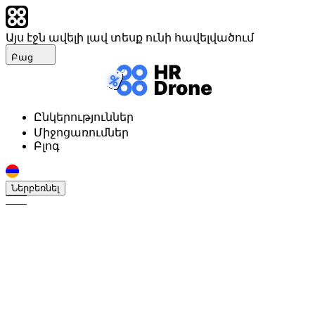
Այս էջն ավելի լավ տեսք ունի հավելվածում
Բաց
Ընկերություններ
Միջոցառումներ
Բլոգ
Ներբեռնել