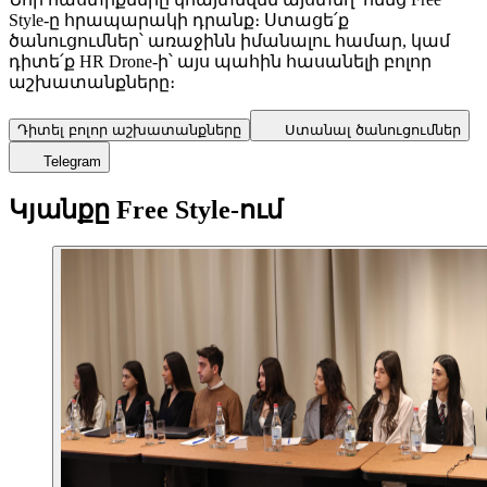
Style-ը հրապարակի դրանք։ Ստացե՛ք
ծանուցումներ՝ առաջինն իմանալու համար, կամ
դիտե՛ք HR Drone-ի՝ այս պահին հասանելի բոլոր
աշխատանքները։
Դիտել բոլոր աշխատանքները
Ստանալ ծանուցումներ
Telegram
Կյանքը Free Style-ում