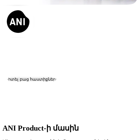
ANI Product
Աշխատանք և կարիերա
Այցելել կայք
Դիտել բաց հաստիքները
Գտնվելու վայրը:
Zovuni
Չափ:
51-200
Հիմնադրման ամսաթիվ:
2003
ANI Product-ի մասին