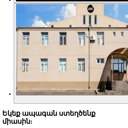
Եկեք ապագան ստեղծենք
միասին: