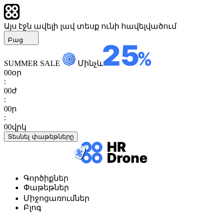
Այս էջն ավելի լավ տեսք ունի հավելվածում
Բաց
SUMMER SALE
Մինչև
00
օր
:
00
ժ
:
00
ր
:
00
վրկ
Տեսնել փաթեթները
Գործիքներ
Փաթեթներ
Միջոցառումներ
Բլոգ