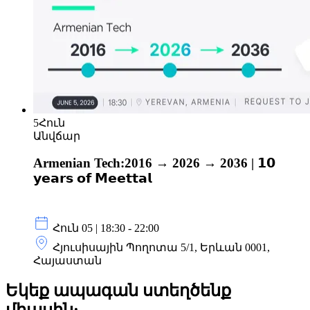
5
Հուն
Անվճար
Armenian Tech:2016 → 2026 → 2036 | 𝟭𝟬
𝘆𝗲𝗮𝗿𝘀 𝗼𝗳 𝗠𝗲𝗲𝘁𝘁𝗮𝗹
Հուն 05 | 18:30 - 22:00
Հյուսիսային Պողոտա 5/1, Երևան 0001,
Հայաստան
Եկեք ապագան ստեղծենք