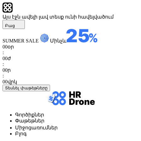
Այս էջն ավելի լավ տեսք ունի հավելվածում
Բաց
SUMMER SALE
Մինչև
00
օր
:
00
ժ
:
00
ր
:
00
վրկ
Տեսնել փաթեթները
Գործիքներ
Փաթեթներ
Միջոցառումներ
Բլոգ