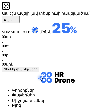
Այս էջն ավելի լավ տեսք ունի հավելվածում
Բաց
SUMMER SALE
Մինչև
00
օր
:
00
ժ
:
00
ր
:
00
վրկ
Տեսնել փաթեթները
Գործիքներ
Փաթեթներ
Միջոցառումներ
Բլոգ