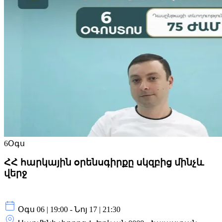
6
Օգս
ՀՀ հարկային օրենսգիրքը սկզբից մինչև
վերջ
Օգս 06 | 19:00 - Նոյ 17 | 21:30