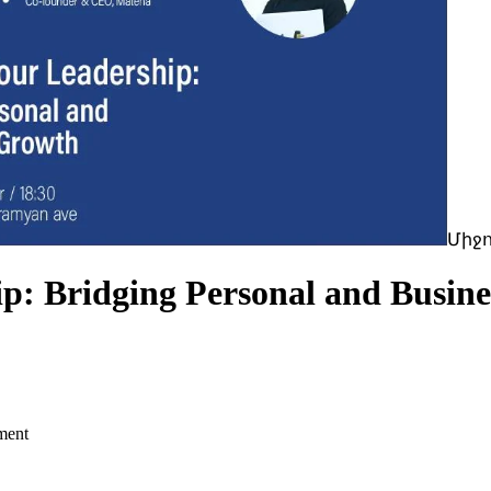
Միջ
p: Bridging Personal and Busin
ment