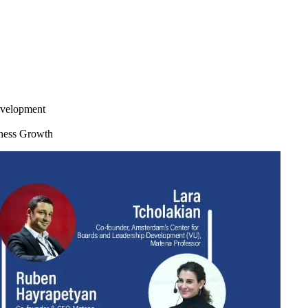
evelopment
iness Growth