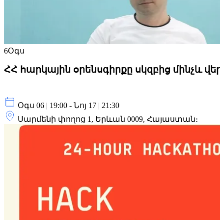
6
Օգս
ՀՀ հարկային օրենսգիրքը սկզբից մինչև վե
Օգս 06 | 19:00 - Նոյ 17 | 21:30
Սարմենի փողոց 1, Երևան 0009, Հայաստան։