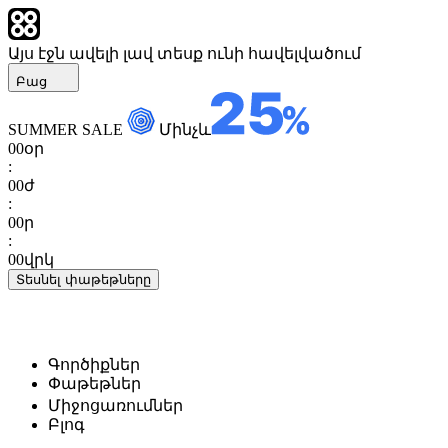
Այս էջն ավելի լավ տեսք ունի հավելվածում
Բաց
SUMMER SALE
Մինչև
00
օր
:
00
ժ
:
00
ր
:
00
վրկ
Տեսնել փաթեթները
Գործիքներ
Փաթեթներ
Միջոցառումներ
Բլոգ