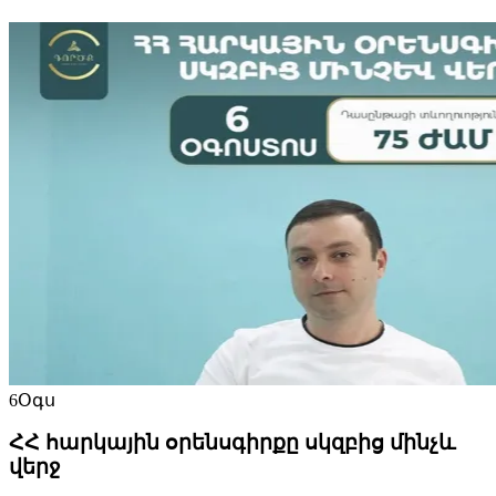
6
Օգս
ՀՀ հարկային օրենսգիրքը սկզբից մինչև
վերջ