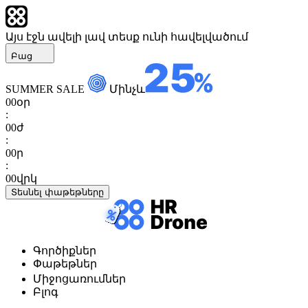
Այս էջն ավելի լավ տեսք ունի հավելվածում
Բաց
SUMMER SALE
Մինչև
00
օր
:
00
ժ
:
00
ր
:
00
վրկ
Տեսնել փաթեթները
Գործիքներ
Փաթեթներ
Միջոցառումներ
Բլոգ