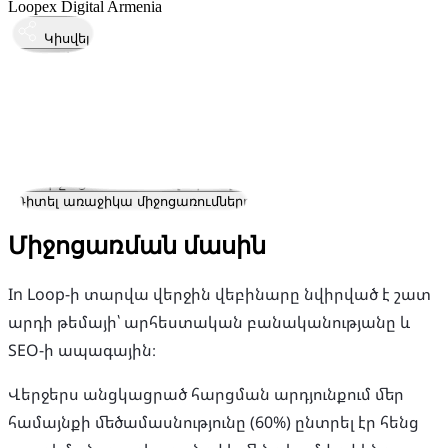
Loopex Digital Armenia
Կիսվել
Կայացել է
16
Դեկ
Երեքշաբթի
16 դեկտեմբեր 2025 · 16:30
Որտեղ
Օնլայն
Այս միջոցառումն ավարտվել է
Դիտել առաջիկա միջոցառումները
Միջոցառման մասին
In Loop-ի տարվա վերջին վեբինարը նվիրված է շատ
արդի թեմայի՝ արհեստական բանականությանը և
SEO-ի ապագային։
Վերջերս անցկացրած հարցման արդյունքում մեր
համայնքի մեծամասնությունը (60%) ընտրել էր հենց