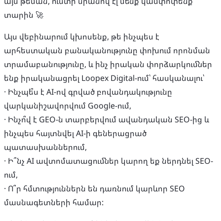
այս թեման, ուստի սրանով էլ մենք կամփոփենք
տարին 🚀
Այս վեբինարում կխոսենք, թե ինչպես է
արհեստական բանականությունը փոխում որոնման
տրամաբանությունը, և ինչ իրական փորձարկումներ
ենք իրականացրել Loopex Digital-ում՝ հասկանալու՝
· Ինչպե՞ս է AI-ով գրված բովանդակությունը
վարկանիշավորվում Google-ում,
· Ինչո՞վ է GEO-ն տարբերվում ավանդական SEO-ից և
ինչպես հայտնվել AI-ի գեներացրած
պատասխաններում,
· Ի՞նչ AI ավտոմատացումներ կարող եք ներդնել SEO-
ում,
· Ո՞ր հմտություններն են դառնում կարևոր SEO
մասնագետների համար: