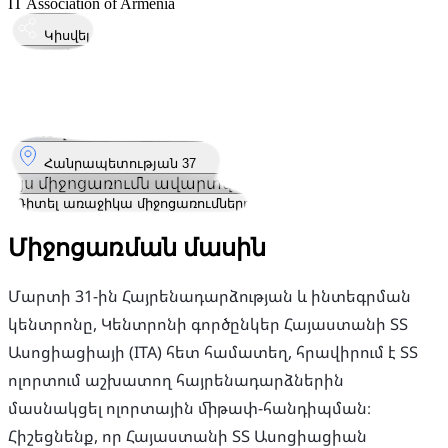
IT Association of Armenia
Կիսվել
Կայացել է
31
Մար
Երեքշաբթի
31 մարտ 2026 · 19:00
Որտեղ
Հանրապետության 37
Այս միջոցառումն ավարտվել է
Դիտել առաջիկա միջոցառումները
Միջոցառման մասին
Մարտի 31-ին Հայրենադարձության և ինտեգրման
կենտրոնը, Կենտրոնի գործընկեր Հայաստանի ՏՏ
Ասոցիացիայի (ITA) հետ համատեղ, հրավիրում է ՏՏ
ոլորտում աշխատող հայրենադարձներին
մասնակցել ոլորտային միթափ-հանդիպման։
Հիշեցնենք, որ Հայաստանի ՏՏ Ասոցիացիան