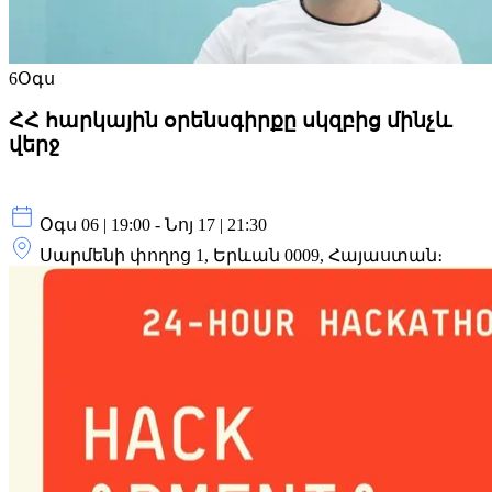
6
Օգս
ՀՀ հարկային օրենսգիրքը սկզբից մինչև
վերջ
Օգս 06 | 19:00 - Նոյ 17 | 21:30
Սարմենի փողոց 1, Երևան 0009, Հայաստան։