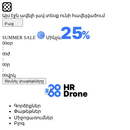
Այս էջն ավելի լավ տեսք ունի հավելվածում
Բաց
SUMMER SALE
Մինչև
00
օր
:
00
ժ
:
00
ր
:
00
վրկ
Տեսնել փաթեթները
Գործիքներ
Փաթեթներ
Միջոցառումներ
Բլոգ