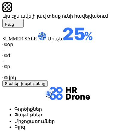
Այս էջն ավելի լավ տեսք ունի հավելվածում
Բաց
SUMMER SALE
Մինչև
00
օր
:
00
ժ
:
00
ր
:
00
վրկ
Տեսնել փաթեթները
Գործիքներ
Փաթեթներ
Միջոցառումներ
Բլոգ