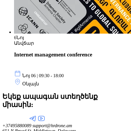
6
Նոյ
Անվճար
Internet management conference
Նոյ 06 | 09:30 - 18:00
Օնլայն
Եկեք ապագան ստեղծենք
միասին:
+37495880089
support@hrdrone.am
651 N Broad St, Middletown, Delaware