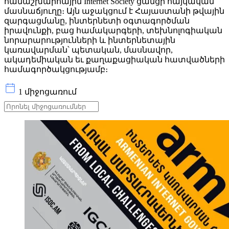
համաշխարհային Internet Society ցանցի հայկական
մասնաճյուղը։ Այն աջակցում է Հայաստանի թվային
զարգացմանը, ինտերնետի օգտագործման
իրավունքի, բաց համակարգերի, տեխնոլոգիական
նորարարությունների և ինտերնետային
կառավարման՝ պետական, մասնավոր,
ակադեմիական եւ քաղաքացիական հատվածների
համագործակցությամբ։
1 միջոցառում