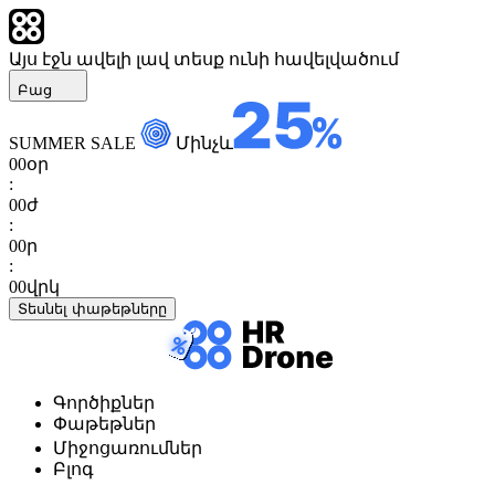
Այս էջն ավելի լավ տեսք ունի հավելվածում
Բաց
SUMMER SALE
Մինչև
00
օր
:
00
ժ
:
00
ր
:
00
վրկ
Տեսնել փաթեթները
Գործիքներ
Փաթեթներ
Միջոցառումներ
Բլոգ