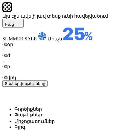
Այս էջն ավելի լավ տեսք ունի հավելվածում
Բաց
SUMMER SALE
Մինչև
00
օր
:
00
ժ
:
00
ր
:
00
վրկ
Տեսնել փաթեթները
Գործիքներ
Փաթեթներ
Միջոցառումներ
Բլոգ