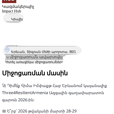
Կազմակերպիչ
Impact Hub
Կիսվել
Կայացել է
28
Մար
Շաբաթ
28 մարտ 2026 · 12:00
Որտեղ
Երեւան, Տիգրան Մեծի պողոտա, 80/1
Այս միջոցառումն ավարտվել է
Դիտել առաջիկա միջոցառումները
Միջոցառման մասին
🚀 Դիմե՛ք հիմա Իմփաքթ Հաբ Երևանում կայանալիք
Three4ResilientArmenia Ազգային գաղափարատոն
գարուն 2026-ին։
📅 Ե՞րբ՝ 2026 թվականի մարտի 28-29