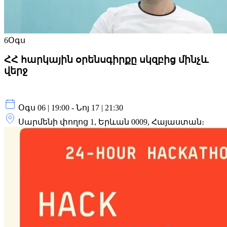
6
Օգս
ՀՀ հարկային օրենսգիրքը սկզբից մինչև
վերջ
Օգս 06 | 19:00 - Նոյ 17 | 21:30
Սարմենի փողոց 1, Երևան 0009, Հայաստան։