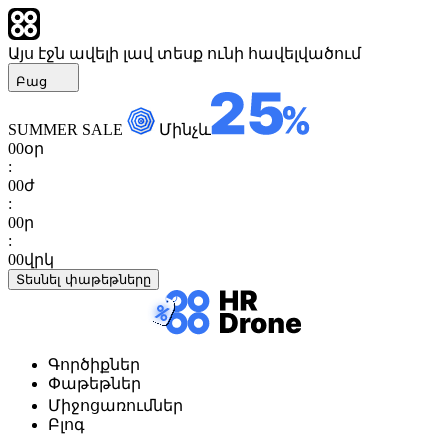
Այս էջն ավելի լավ տեսք ունի հավելվածում
Բաց
SUMMER SALE
Մինչև
00
օր
:
00
ժ
:
00
ր
:
00
վրկ
Տեսնել փաթեթները
Գործիքներ
Փաթեթներ
Միջոցառումներ
Բլոգ