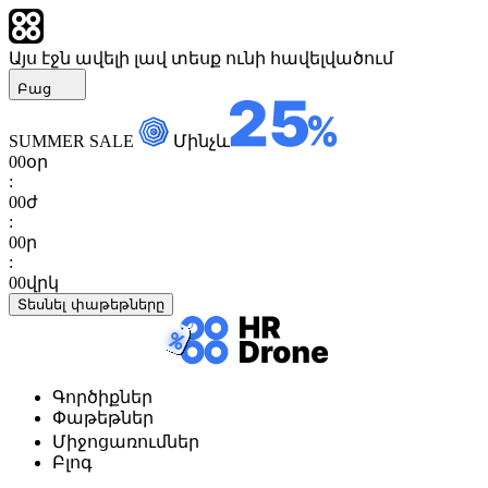
Այս էջն ավելի լավ տեսք ունի հավելվածում
Բաց
SUMMER SALE
Մինչև
00
օր
:
00
ժ
:
00
ր
:
00
վրկ
Տեսնել փաթեթները
Գործիքներ
Փաթեթներ
Միջոցառումներ
Բլոգ