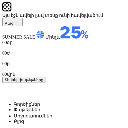
Այս էջն ավելի լավ տեսք ունի հավելվածում
Բաց
SUMMER SALE
Մինչև
00
օր
:
00
ժ
:
00
ր
:
00
վրկ
Տեսնել փաթեթները
Գործիքներ
Փաթեթներ
Միջոցառումներ
Բլոգ