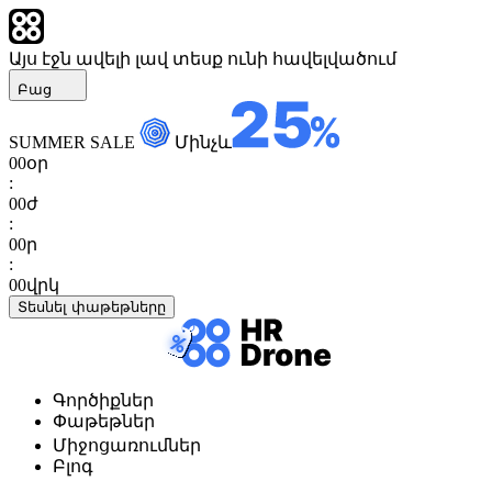
Այս էջն ավելի լավ տեսք ունի հավելվածում
Բաց
SUMMER SALE
Մինչև
00
օր
:
00
ժ
:
00
ր
:
00
վրկ
Տեսնել փաթեթները
Գործիքներ
Փաթեթներ
Միջոցառումներ
Բլոգ