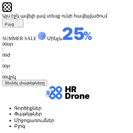
Այս էջն ավելի լավ տեսք ունի հավելվածում
Բաց
SUMMER SALE
Մինչև
00
օր
:
00
ժ
:
00
ր
:
00
վրկ
Տեսնել փաթեթները
Գործիքներ
Փաթեթներ
Միջոցառումներ
Բլոգ