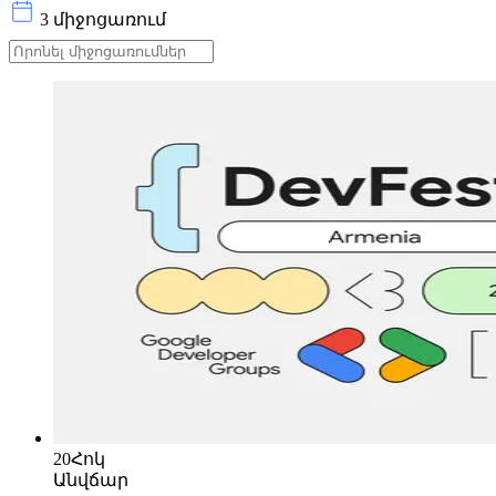
3 միջոցառում
20
Հոկ
Անվճար