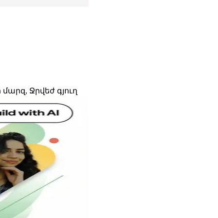
արզ, Ջրվեժ գյուղ