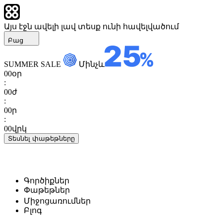
Այս էջն ավելի լավ տեսք ունի հավելվածում
Բաց
SUMMER SALE
Մինչև
00
օր
:
00
ժ
:
00
ր
:
00
վրկ
Տեսնել փաթեթները
Գործիքներ
Փաթեթներ
Միջոցառումներ
Բլոգ