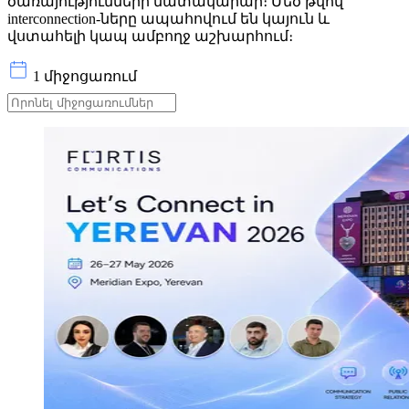
ծառայությունների մատակարար։ Մեծ թվով
interconnection-ները ապահովում են կայուն և
վստահելի կապ ամբողջ աշխարհում։
1 միջոցառում