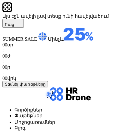
Այս էջն ավելի լավ տեսք ունի հավելվածում
Բաց
SUMMER SALE
Մինչև
00
օր
:
00
ժ
:
00
ր
:
00
վրկ
Տեսնել փաթեթները
Գործիքներ
Փաթեթներ
Միջոցառումներ
Բլոգ