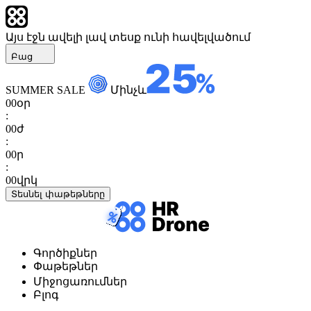
Այս էջն ավելի լավ տեսք ունի հավելվածում
Բաց
SUMMER SALE
Մինչև
00
օր
:
00
ժ
:
00
ր
:
00
վրկ
Տեսնել փաթեթները
Գործիքներ
Փաթեթներ
Միջոցառումներ
Բլոգ