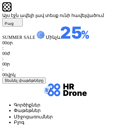
Այս էջն ավելի լավ տեսք ունի հավելվածում
Բաց
SUMMER SALE
Մինչև
00
օր
:
00
ժ
:
00
ր
:
00
վրկ
Տեսնել փաթեթները
Գործիքներ
Փաթեթներ
Միջոցառումներ
Բլոգ