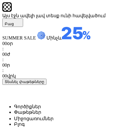
Այս էջն ավելի լավ տեսք ունի հավելվածում
Բաց
SUMMER SALE
Մինչև
00
օր
:
00
ժ
:
00
ր
:
00
վրկ
Տեսնել փաթեթները
Գործիքներ
Փաթեթներ
Միջոցառումներ
Բլոգ