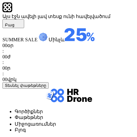
Այս էջն ավելի լավ տեսք ունի հավելվածում
Բաց
SUMMER SALE
Մինչև
00
օր
:
00
ժ
:
00
ր
:
00
վրկ
Տեսնել փաթեթները
Գործիքներ
Փաթեթներ
Միջոցառումներ
Բլոգ