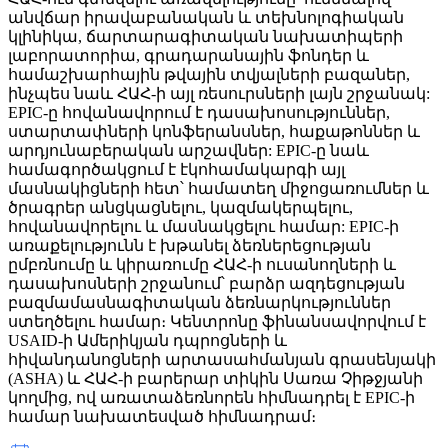
անվճար իրավաբանական և տեխնոլոգիական
կլինիկա, ճարտարագիտական ​​նախատիպերի
լաբորատորիա, գրադարանային ֆոնդեր և
համաշխարհային թվային տվյալների բազաներ,
ինչպես նաև ՀԱՀ-ի այլ ռեսուրսների լայն շրջանակ:
EPIC-ը հովանավորում է դասախոսություններ,
ստարտափների կոնֆերանսներ, հաքաթոններ և
արդյունաբերական արշավներ: EPIC-ը նաև
համագործակցում է էկոհամակարգի այլ
մասնակիցների հետ՝ համատեղ միջոցառումներ և
ծրագրեր անցկացնելու, կազմակերպելու,
հովանավորելու և մասնակցելու համար: EPIC-ի
առաքելությունն է խթանել ձեռներեցության
ըմբռնումը և կիրառումը ՀԱՀ-ի ուսանողների և
դասախոսների շրջանում՝ բարձր ազդեցության
բազմամասնագիտական ​​ձեռնարկություններ
ստեղծելու համար։ Կենտրոնը ֆինանսավորվում է
USAID-ի Ամերիկյան դպրոցների և
հիվանդանոցների արտասահմանյան գրասենյակի
(ASHA) և ՀԱՀ-ի բարերար տիկին Սառա Չիթջյանի
կողմից, ով առատաձեռնորեն հիմնադրել է EPIC-ի
համար նախատեսված հիմնադրամ։