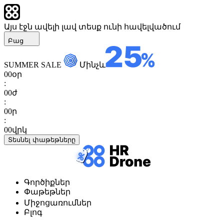
Այս էջն ավելի լավ տեսք ունի հավելվածում
Բաց
SUMMER SALE
Մինչև
00
օր
:
00
ժ
:
00
ր
:
00
վրկ
Տեսնել փաթեթները
Գործիքներ
Փաթեթներ
Միջոցառումներ
Բլոգ