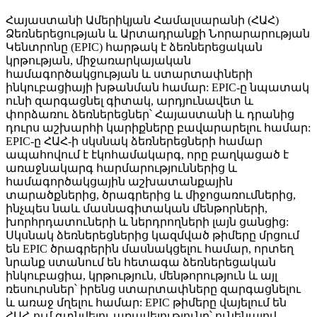
Հայաստանի Ամերիկյան Համալսարանի (ՀԱՀ)
Ձեռներեցության և Արտադրանքի Նորարարության
Կենտրոնը (EPIC) հարթակ է ձեռներեցական
կրթության, միջառարկայական
համագործակցության և ստարտափների
ինկուբացիայի խթանման համար: EPIC-ը նպատակ
ունի զարգացնել գիտակ, արդյունավետ և
փորձառու ձեռներեցներ՝ Հայաստանի և դրանից
դուրս աշխարհի կարիքները բավարարելու համար:
EPIC-ը ՀԱՀ-ի սկսնակ ձեռներեցների համար
ապահովում է էկոհամակարգ, որը բաղկացած է
առաջնակարգ հարմարություններից և
համագործակցային աշխատանքային
տարածքներից, ծրագրերից և միջոցառումներից,
ինչպես նաև մասնագիտական ​​մենթորների,
խորհրդատուների և ներդրողների լայն ցանցից:
Սկսնակ ձեռներեցներից կազմված թիմերը մրցում
են EPIC ծրագրերին մասնակցելու համար, որտեղ
նրանք ստանում են հետագա ձեռներեցական
ինկուբացիա, կրթություն, մենթորություն և այլ
ռեսուրսներ՝ իրենց ստարտափները զարգացնելու
և առաջ մղելու համար: EPIC թիմերը վայելում են
ՀԱՀ-ում գտնվելու առավելությունը՝ ունենալով